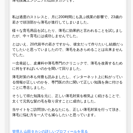
薄毛撲滅エンジニアの山田タカシです。
私は過度のストレスと、月に200時間にも及ぶ残業の影響で、23歳の
若さで頭頂部から薄毛が進行してしまいました。
様々な育毛用品を試したり、薄毛に効果的と言われることを試しまし
たが、中々育毛には成功しませんでした。
とはいえ、20代前半の若さですから、彼女だって作りたいし結婚だっ
てしたいと思っていましたので、薄毛をあきらめることは出来ません
でした。
一念発起し、皮膚科や薄毛専門のクリニックで、薄毛を改善するため
に何をすればいいのかを聞いて回りました。
薄毛対策の本も何冊も読みましたし、インターネット上に転がってい
る情報が正しいのかを、専門医の方に聞いて正しい知識を身に付ける
ことに専念しました。
そうして得た知識を元に、正しい薄毛対策を根気よく続けることで、
太くて元気な髪の毛を取り戻すことに成功しました。
当サイトをご訪問頂いたあなたにも、正しい薄毛対策を行って頂き、
薄毛に悩む方を一人でも減らしたいと思っています。
管理人 山田タカシの詳しいプロフィールを見る