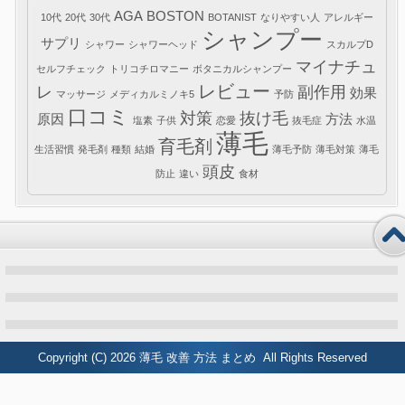
AGA
BOSTON
10代
20代
30代
BOTANIST
なりやすい人
アレルギー
シャンプー
サプリ
シャワー
シャワーヘッド
スカルプD
マイナチュ
セルフチェック
トリコチロマニー
ボタニカルシャンプー
レビュー
レ
副作用
効果
マッサージ
メディカルミノキ5
予防
口コミ
対策
抜け毛
原因
方法
塩素
子供
恋愛
抜毛症
水温
薄毛
育毛剤
生活習慣
発毛剤
種類
結婚
薄毛予防
薄毛対策
薄毛
頭皮
防止
違い
食材
Copyright (C) 2026
薄毛 改善 方法 まとめ
All Rights Reserved