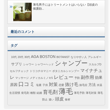
薄毛男子にはトリートメントはいらない【頭皮の
保護効...
最近のコメント
タグ
AGA
BOSTON
10代
20代
30代
BOTANIST
なりやすい人
アレルギー
シャンプー
サプリ
シャワー
シャワーヘッド
スカルプD
マイナチュ
セルフチェック
トリコチロマニー
ボタニカルシャンプー
レビュー
レ
副作用
効果
マッサージ
メディカルミノキ5
予防
口コミ
対策
抜け毛
原因
方法
塩素
子供
恋愛
抜毛症
水温
薄毛
育毛剤
生活習慣
発毛剤
種類
結婚
薄毛予防
薄毛対策
薄毛
頭皮
防止
違い
食材