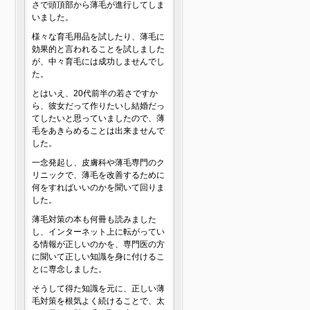
さで頭頂部から薄毛が進行してしま
いました。
様々な育毛用品を試したり、薄毛に
効果的と言われることを試しました
が、中々育毛には成功しませんでし
た。
とはいえ、20代前半の若さですか
ら、彼女だって作りたいし結婚だっ
てしたいと思っていましたので、薄
毛をあきらめることは出来ませんで
した。
一念発起し、皮膚科や薄毛専門のク
リニックで、薄毛を改善するために
何をすればいいのかを聞いて回りま
した。
薄毛対策の本も何冊も読みました
し、インターネット上に転がってい
る情報が正しいのかを、専門医の方
に聞いて正しい知識を身に付けるこ
とに専念しました。
そうして得た知識を元に、正しい薄
毛対策を根気よく続けることで、太