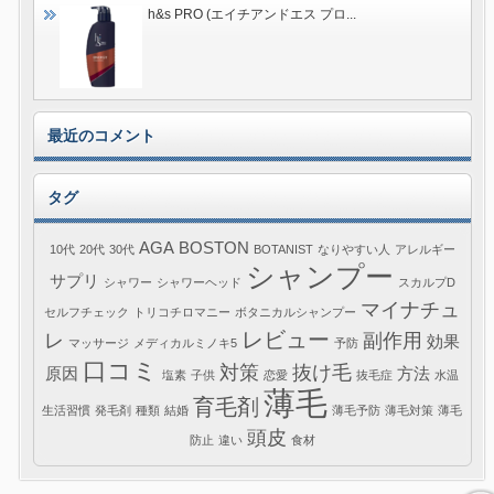
h&s PRO (エイチアンドエス プロ...
最近のコメント
タグ
AGA
BOSTON
10代
20代
30代
BOTANIST
なりやすい人
アレルギー
シャンプー
サプリ
シャワー
シャワーヘッド
スカルプD
マイナチュ
セルフチェック
トリコチロマニー
ボタニカルシャンプー
レビュー
レ
副作用
効果
マッサージ
メディカルミノキ5
予防
口コミ
対策
抜け毛
原因
方法
塩素
子供
恋愛
抜毛症
水温
薄毛
育毛剤
生活習慣
発毛剤
種類
結婚
薄毛予防
薄毛対策
薄毛
頭皮
防止
違い
食材