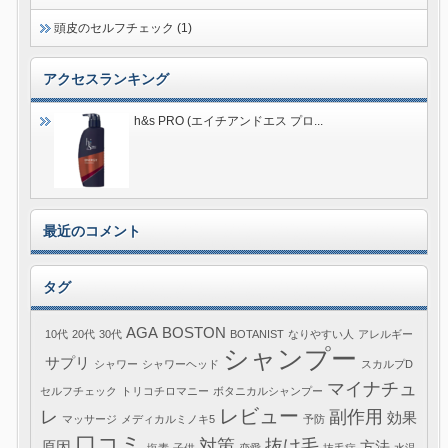
頭皮のセルフチェック (1)
アクセスランキング
h&s PRO (エイチアンドエス プロ...
最近のコメント
タグ
AGA
BOSTON
10代
20代
30代
BOTANIST
なりやすい人
アレルギー
シャンプー
サプリ
シャワー
シャワーヘッド
スカルプD
マイナチュ
セルフチェック
トリコチロマニー
ボタニカルシャンプー
レビュー
レ
副作用
効果
マッサージ
メディカルミノキ5
予防
口コミ
対策
抜け毛
原因
方法
塩素
子供
恋愛
抜毛症
水温