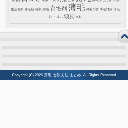
薄毛
育毛剤
生活習慣
発毛剤
種類
結婚
薄毛予防
薄毛対策
薄毛
頭皮
防止
違い
食材
Copyright (C) 2026
薄毛 改善 方法 まとめ
All Rights Reserved